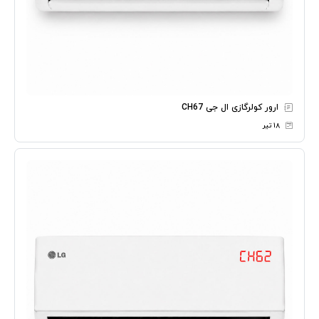
ارور کولرگازی ال جی CH67
۱۸ تیر