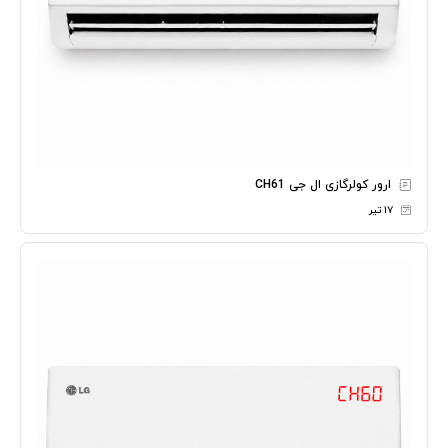
ارور کولرگازی ال جی CH61
۱۷ تیر