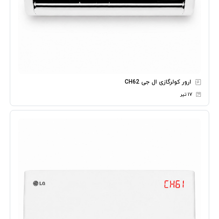
ارور کولرگازی ال جی CH62
۱۷ تیر