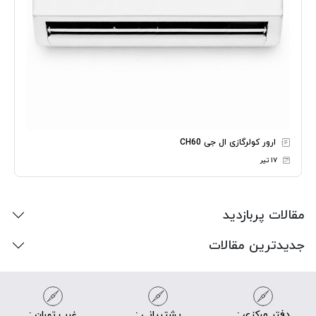
ارور کولرگازی ال جی CH60
۱۷ تیر
مقالات پربازدید
جدیدترین مقالات
دفتر مرکزی :
پشتیبانی :
غرب تهران :