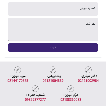
شماره موبایل
نظر شما
ثبت
دفتر مرکزی :
پشتیبانی :
غرب تهران :
02144170328
02121004839
02121002984
مرکز تهران :
شماره همراه :
09359877277
02188360088