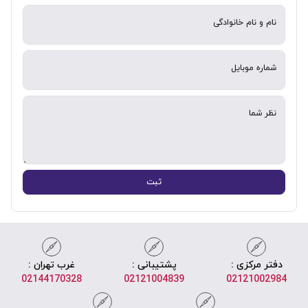
نام و نام خانوادگی
شماره موبایل
نظر شما
ثبت
دفتر مرکزی :
پشتیبانی :
غرب تهران :
02144170328
02121004839
02121002984