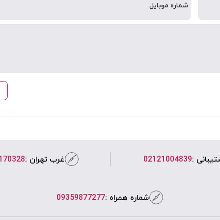
شماره موبایل
یبانی :
02121004839
غرب تهران :
170328
شماره همراه :
09359877277