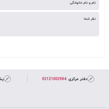
نام و نام خانوادگی
نظر شما
دفتر مرکزی :
02121002984
پشت