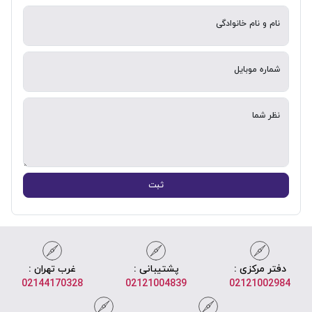
نام و نام خانوادگی
شماره موبایل
نظر شما
ثبت
دفتر مرکزی :
پشتیبانی :
غرب تهران :
02144170328
02121004839
02121002984