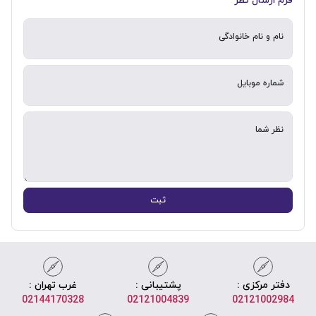
نام و نام خانوادگی
شماره موبایل
نظر شما
ثبت
دفتر مرکزی :
پشتیبانی :
غرب تهران :
02144170328
02121004839
02121002984