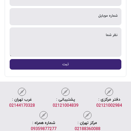
شماره موبایل
نظر شما
ثبت
دفتر مرکزی :
پشتیبانی :
غرب تهران :
02144170328
02121004839
02121002984
مرکز تهران :
شماره همراه :
09359877277
02188360088