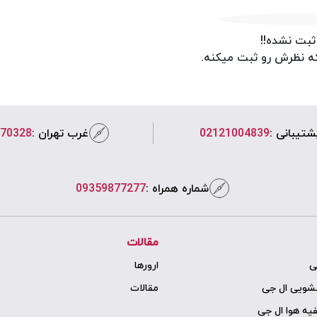
ثبت نشده!!
که نظرش رو ثبت میکنه.
شتیبانی :
02121004839
غرب تهران :
70328
شماره همراه :
09359877277
مقالات
ی
ارورها
سشویی ال جی
مقالات
یه هوا ال جی